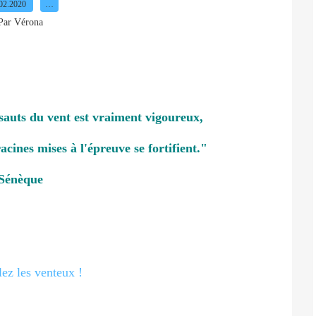
02.2020
…
Par Vérona
ssauts du vent est vraiment vigoureux,
racines mises à l'épreuve se fortifient."
Sénèque