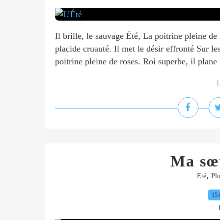
Il brille, le sauvage Été, La poitrine pleine d
placide cruauté. Il met le désir effronté Sur le
poitrine pleine de roses. Roi superbe, il plane i
L
Ma sœu
,
Eté
Plu
15.