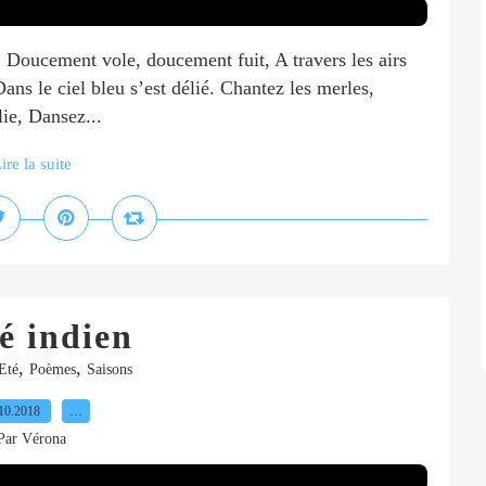
é, Doucement vole, doucement fuit, A travers les airs
ans le ciel bleu s’est délié. Chantez les merles,
lie, Dansez...
ire la suite
é indien
,
,
Eté
Poèmes
Saisons
10.2018
…
Par Vérona