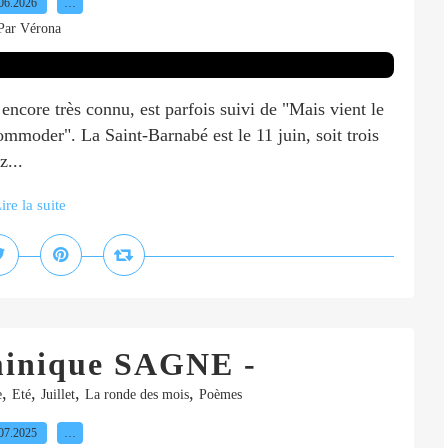
06.2026
…
Par Vérona
encore très connu, est parfois suivi de "Mais vient le
mmoder". La Saint-Barnabé est le 11 juin, soit trois
z...
ire la suite
ominique SAGNE -
,
,
,
,
e
Eté
Juillet
La ronde des mois
Poèmes
07.2025
…