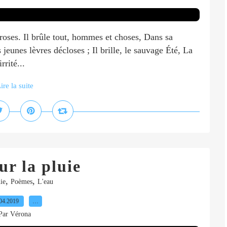
e roses. Il brûle tout, hommes et choses, Dans sa
s jeunes lèvres décloses ; Il brille, le sauvage Été, La
rrité...
ire la suite
r la pluie
,
,
ie
Poèmes
L'eau
04.2019
…
Par Vérona