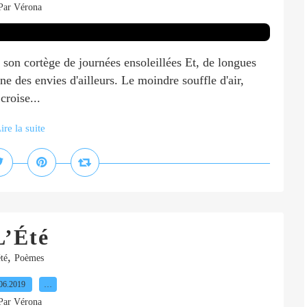
Par Vérona
ec son cortège de journées ensoleillées Et, de longues
e des envies d'ailleurs. Le moindre souffle d'air,
croise...
ire la suite
L’Été
,
té
Poèmes
06.2019
…
Par Vérona