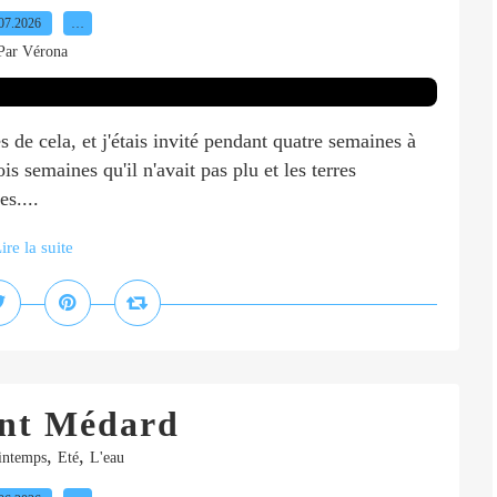
07.2026
…
Par Vérona
es de cela, et j'étais invité pendant quatre semaines à
s semaines qu'il n'avait pas plu et les terres
s....
ire la suite
int Médard
,
,
intemps
Eté
L'eau