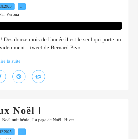
08.2026
…
Par Vérona
! Des douze mois de l'année il est le seul qui porte un
 évidemment." tweet de Bernard Pivot
ire la suite
ux Noël !
,
,
,
Noël nuit bénie
La page de Noël
Hiver
12.2025
…