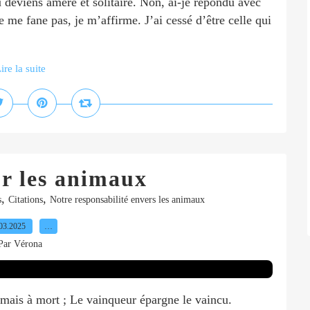
 tu deviens amère et solitaire. Non, ai-je répondu avec
e me fane pas, je m’affirme. J’ai cessé d’être celle qui
ire la suite
r les animaux
,
,
s
Citations
Notre responsabilité envers les animaux
03.2025
…
Par Vérona
mais à mort ; Le vainqueur épargne le vaincu.