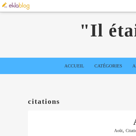
"Il éta
ACCUEIL
CATÉGORIES
A
citations
,
Août
Citati