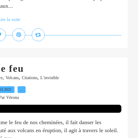
aux...
ire la suite
e feu
,
,
,
re
Volcans
Citations
L'invisible
03.2025
…
Par Vérona
ime le feu de nos cheminées, il fait danser les
é aux volcans en éruption, il agit à travers le soleil.