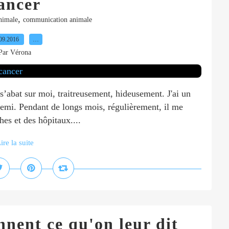
ancer
,
nimale
communication animale
09.2016
…
Par Vérona
s’abat sur moi, traitreusement, hideusement. J'ai un
mi. Pendant de longs mois, régulièrement, il me
es et des hôpitaux....
ire la suite
nent ce qu'on leur dit