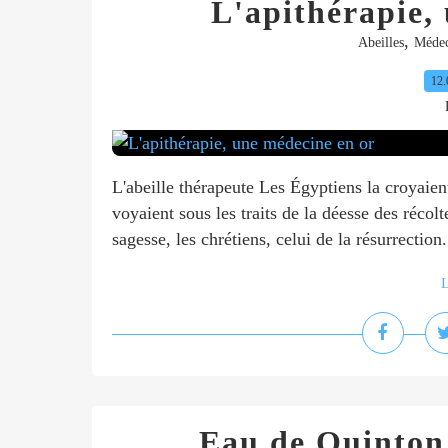
L'apithérapie,
,
Abeilles
Médec
12.
L'abeille thérapeute Les Égyptiens la croyaien
voyaient sous les traits de la déesse des récol
sagesse, les chrétiens, celui de la résurrection.
L
Eau de Quinton,