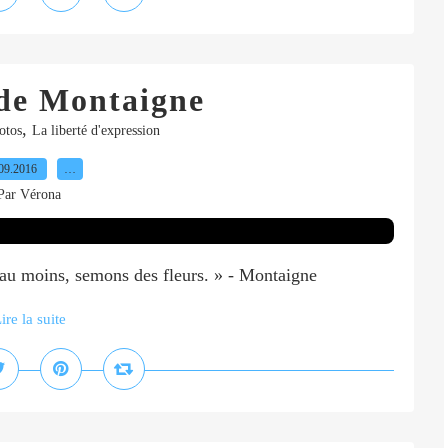
 de Montaigne
,
otos
La liberté d'expression
09.2016
…
Par Vérona
e au moins, semons des fleurs. » - Montaigne
ire la suite