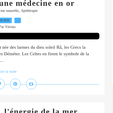
 une médecine en or
,
ine naturelle
Apithérapie
09.2016
…
Par Vérona
t née des larmes du dieu soleil Râ, les Grecs la
tes Déméter. Les Celtes en firent le symbole de la
...
ire la suite
 l'énergie de la mer