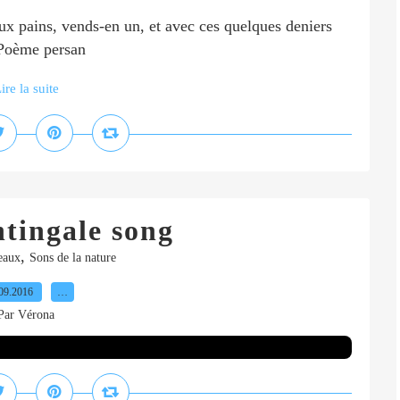
deux pains, vends-en un, et avec ces quelques deniers
. Poème persan
ire la suite
htingale song
,
eaux
Sons de la nature
09.2016
…
Par Vérona