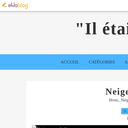
"Il éta
ACCUEIL
CATÉGORIES
A
Neige
,
Hiver
Nei
31.