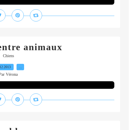
entre animaux
Chiens
12.2013
…
Par Vérona