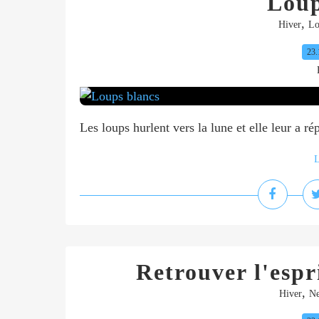
Loup
,
Hiver
Lo
23.
Les loups hurlent vers la lune et elle leur a 
L
Retrouver l'espri
,
Hiver
Ne