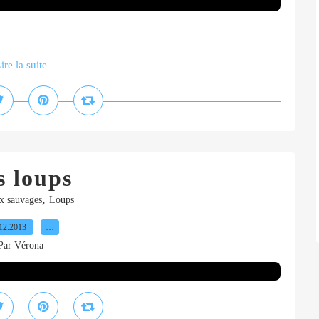
ire la suite
s loups
,
 sauvages
Loups
12.2013
…
Par Vérona