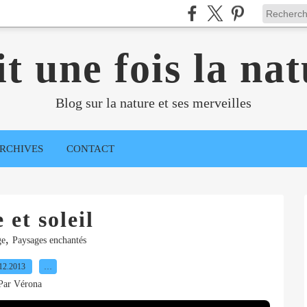
it une fois la nat
Blog sur la nature et ses merveilles
RCHIVES
CONTACT
 et soleil
,
ge
Paysages enchantés
12.2013
…
Par Vérona