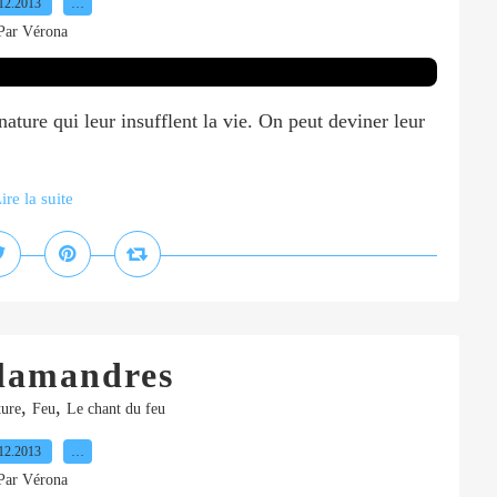
12.2013
…
Par Vérona
nature qui leur insufflent la vie. On peut deviner leur
ire la suite
alamandres
,
,
ture
Feu
Le chant du feu
12.2013
…
Par Vérona