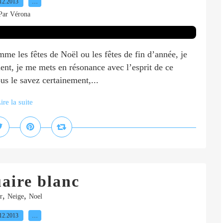
12.2013
…
Par Vérona
me les fêtes de Noël ou les fêtes de fin d’année, je
nt, je me mets en résonance avec l’esprit de ce
us le savez certainement,...
ire la suite
aire blanc
,
,
r
Neige
Noel
12.2013
…