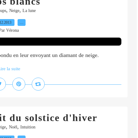
s blancs
,
,
ups
Neige
La lune
12.2013
…
Par Vérona
répondu en leur envoyant un diamant de neige.
ire la suite
t du solstice d'hiver
,
,
ige
Noël
Intuition