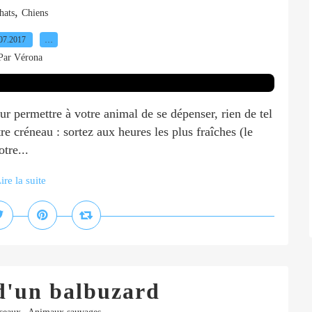
,
hats
Chiens
07.2017
…
Par Vérona
r permettre à votre animal de se dépenser, rien de tel
e créneau : sortez aux heures les plus fraîches (le
otre...
ire la suite
d'un balbuzard
,