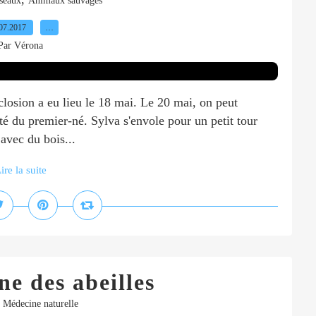
seaux
Animaux sauvages
07.2017
…
Par Vérona
closion a eu lieu le 18 mai. Le 20 mai, on peut
té du premier-né. Sylva s'envole pour un petit tour
avec du bois...
ire la suite
e des abeilles
,
Médecine naturelle