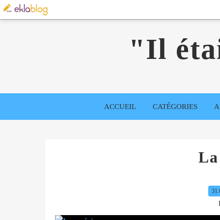
"Il éta
ACCUEIL
CATÉGORIES
A
La
31.