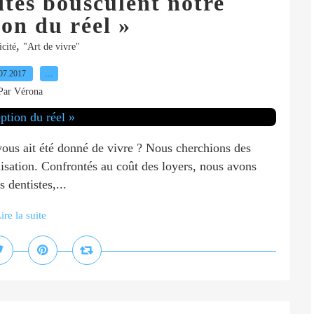
ités bousculent notre
on du réel »
,
cité
"Art de vivre"
07.2017
…
Par Vérona
 vous ait été donné de vivre ? Nous cherchions des
nisation. Confrontés au coût des loyers, nous avons
 dentistes,...
ire la suite