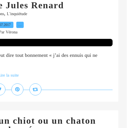
e Jules Renard
,
ons
L'inquiétude
07.2017
…
Par Vérona
ut dire tout bonnement « j’ai des ennuis qui ne
ire la suite
un chiot ou un chaton