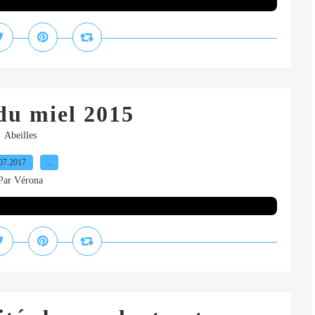
du miel 2015
Abeilles
07.2017
…
Par Vérona