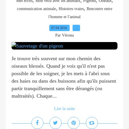
,
,
,
,
Mes écrits
Mon vécu avec les animaux
Pigeons
Oiseaux
,
,
communication animale
Histoires vraies
Rencontre entre
l'homme et l'animal
07.04.2016
…
Par Vérona
Je trouve très souvent sur mon chemin des
oiseaux blessés. Quand je vois qu'il n'est pas
possible de les soigner, je les mets à l'abri sous
des haies ou dans des buissons afin qu'ils puissent
partir tranquillement sans être dérangés (ou
maltraités). Chaque...
Lire la suite