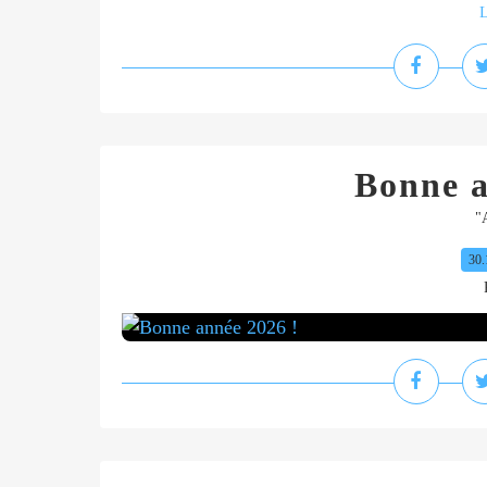
L
Bonne a
"
30.