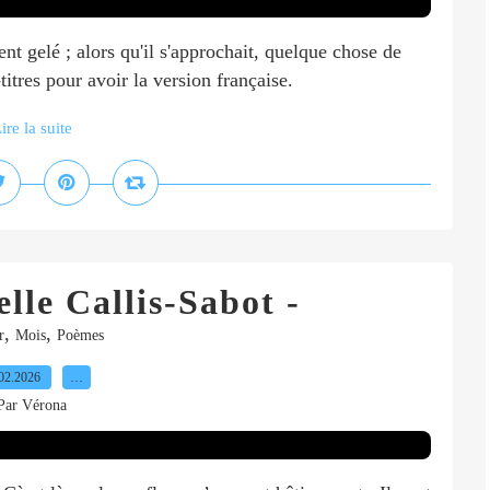
t gelé ; alors qu'il s'approchait, quelque chose de
titres pour avoir la version française.
ire la suite
elle Callis-Sabot -
,
,
r
Mois
Poèmes
02.2026
…
Par Vérona