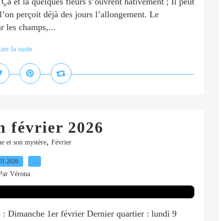
 Çà et là quelques fleurs s’ouvrent hâtivement ; Il peut
 l’on perçoit déjà des jours l’allongement. Le
r les champs,...
ire la suite
n février 2026
,
ne et son mystère
Février
01.2026
…
Par Vérona
e : Dimanche 1er février Dernier quartier : lundi 9