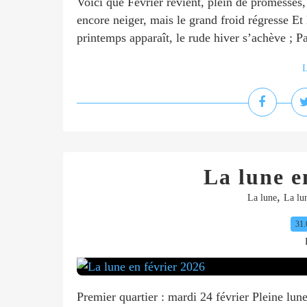
Voici que Février revient, plein de promesses,
encore neiger, mais le grand froid régresse Et
printemps apparaît, le rude hiver s’achève ; Pa
L
La lune e
,
La lune
La lu
31.
Premier quartier : mardi 24 février Pleine lun