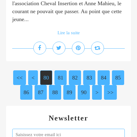
l'association Cheval Insertion et Anne Mahieu, le
courant ne pouvait que passer. Au point que cette
jeune...
Lire la suite
<<
<
10
20
30
40
50
60
70
80
81
82
83
84
85
86
87
88
89
90
100
>
>>
Newsletter