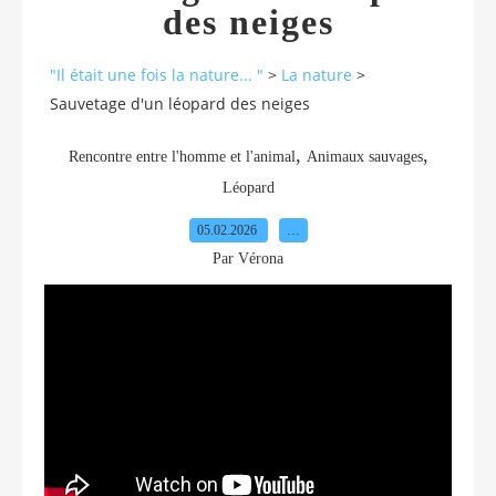
des neiges
"Il était une fois la nature... "
>
La nature
>
Sauvetage d'un léopard des neiges
,
,
Rencontre entre l'homme et l'animal
Animaux sauvages
Léopard
05.02.2026
…
Par Vérona