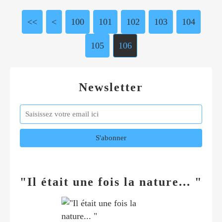
<<
<
100
101
102
103
104
105
106
Newsletter
"Il était une fois la nature... "