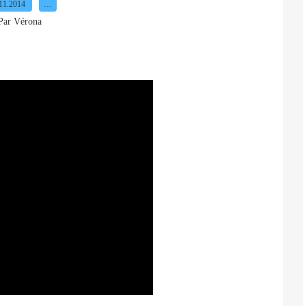
11.2014
…
Par Vérona