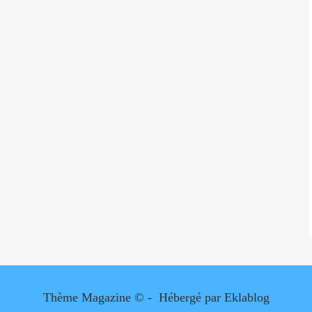
Thème Magazine © - Hébergé par
Eklablog