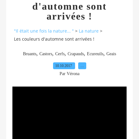
d'automne sont
arrivées !
"Il était une fois la nature... "
>
La nature
>
Les couleurs d'automne sont arrivées !
,
,
,
,
,
Bruants
Castors
Cerfs
Crapauds
Ecureuils
Geais
10.10.2017
…
Par Vérona