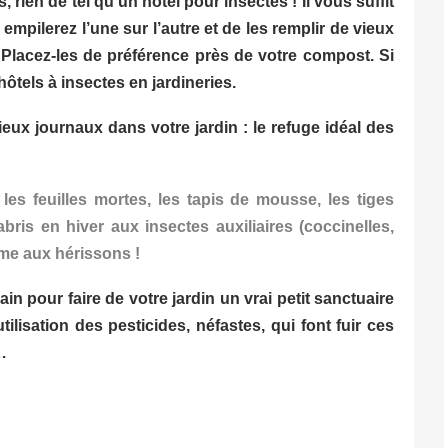
 rien de tel qu’un hôtel pour insectes ! Il vous suffit
mpilerez l’une sur l’autre et de les remplir de vieux
s. Placez-les de préférence près de votre compost. Si
ôtels à insectes en jardineries.
ux journaux dans votre jardin : le refuge idéal des
 les feuilles mortes, les tapis de mousse, les tiges
bris en hiver aux insectes auxiliaires (coccinelles,
ême aux hérissons !
n pour faire de votre jardin un vrai petit sanctuaire
tilisation des pesticides, néfastes, qui font fuir ces
…