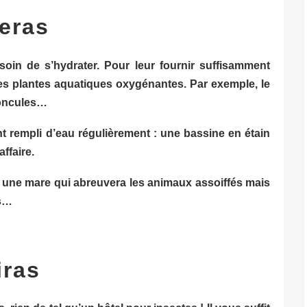
seras
n de s’hydrater. Pour leur fournir suffisamment
des plantes aquatiques oxygénantes. Par exemple, le
noncules…
t rempli d’eau régulièrement : une bassine en étain
ffaire.
r une mare qui abreuvera les animaux assoiffés mais
ds…
iras