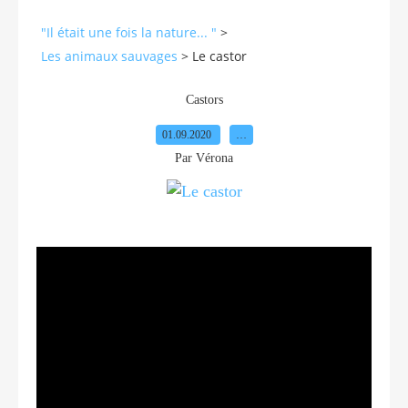
"Il était une fois la nature... "
>
Les animaux sauvages
>
Le castor
Castors
01.09.2020
…
Par Vérona