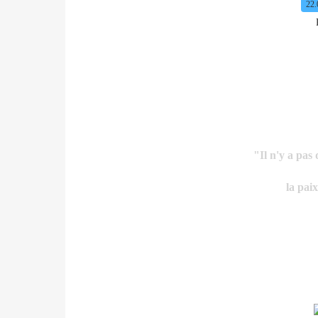
22.
"Il n'y a pas 
la pai