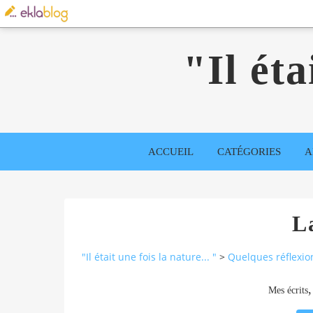
"Il éta
ACCUEIL
CATÉGORIES
A
L
"Il était une fois la nature... "
>
Quelques réflexio
Mes écrits