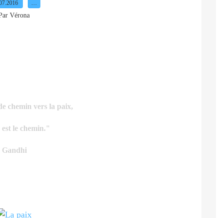
07.2016
…
Par Vérona
de chemin vers la paix,
x est le chemin."
Gandhi