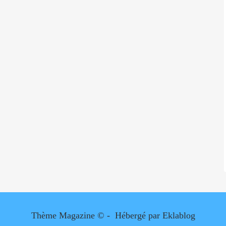
Thème Magazine © - Hébergé par
Eklablog