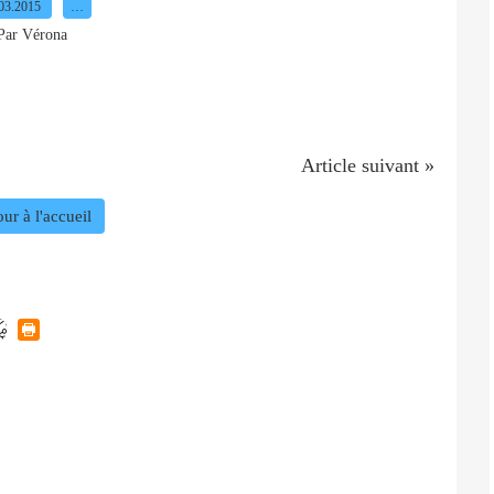
03.2015
…
Par Vérona
Article suivant »
ur à l'accueil