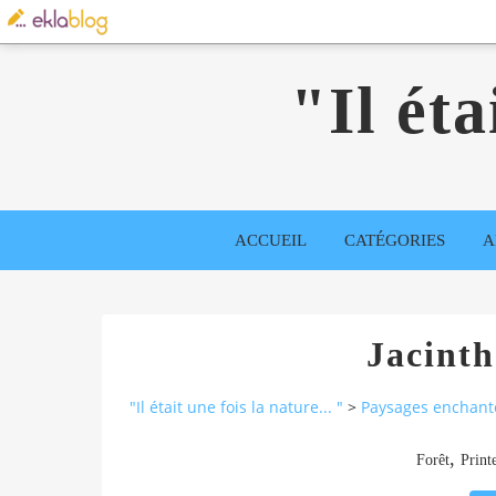
"Il éta
ACCUEIL
CATÉGORIES
A
Jacinth
"Il était une fois la nature... "
>
Paysages enchant
,
Forêt
Print