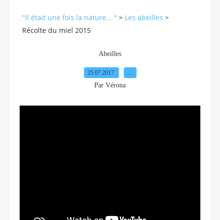
"Il était une fois la nature... "
>
Les abeilles
>
Récolte du miel 2015
Abeilles
25.07.2017
…
Par Vérona