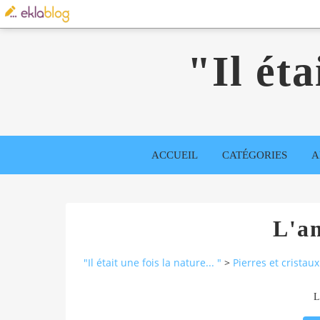
"Il éta
ACCUEIL
CATÉGORIES
A
L'a
"Il était une fois la nature... "
>
Pierres et cristaux
L