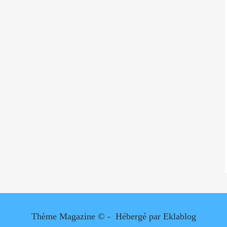
Thème Magazine © - Hébergé par
Eklablog