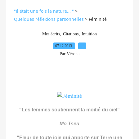
"Il était une fois la nature... "
>
Quelques réflexions personnelles
>
Féminité
,
,
Mes écrits
Citations
Intuition
07.12.2013
…
Par Vérona
"Les femmes soutiennent la moitié du ciel"
Mo Tseu
"Fleur de toute joie qui apporte sur Terre une