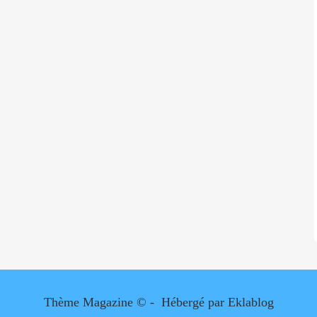
Thème Magazine © - Hébergé par
Eklablog