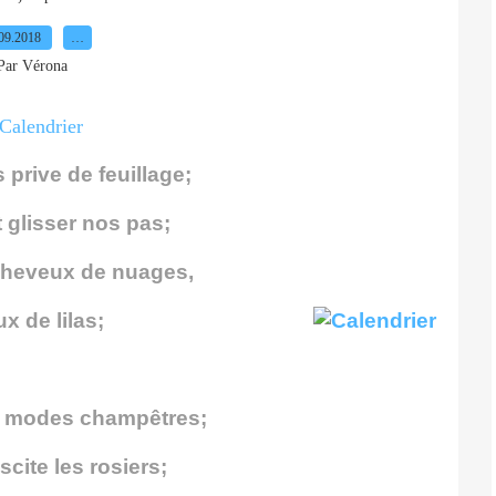
09.2018
…
Par Vérona
 prive de feuillage;
t glisser nos pas;
cheveux de nuages,
x de lilas;
s modes champêtres;
scite les rosiers;