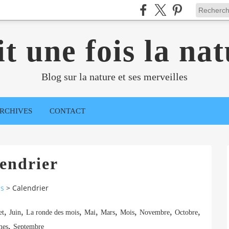
it une fois la nat
Blog sur la nature et ses merveilles
RCHIVES
CONTACT
endrier
ns
>
Calendrier
,
,
,
,
,
,
,
,
et
Juin
La ronde des mois
Mai
Mars
Mois
Novembre
Octobre
,
mes
Septembre