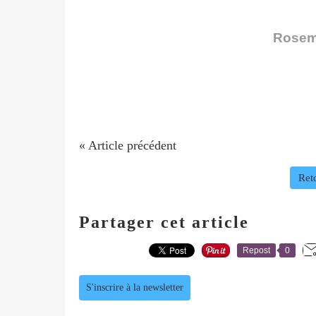
Rosem
« Article précédent
Reto
Partager cet article
Repost
0
S'inscrire à la newsletter