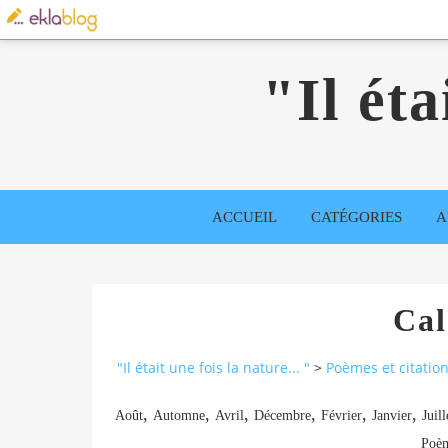
"Il éta
ACCUEIL
CATÉGORIES
A
Cal
"Il était une fois la nature... "
>
Poèmes et citatio
,
,
,
,
,
,
Août
Automne
Avril
Décembre
Février
Janvier
Juill
Poè