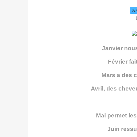
02.
Janvier nous
Février fai
Mars a des 
Avril, des cheveu
Mai permet le
Juin ressu