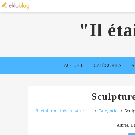
"Il éta
ACCUEIL
CATÉGORIES
A
Sculpture
"Il était une fois la nature... "
>
Categories
>
Sculp
,
Arbres
Le