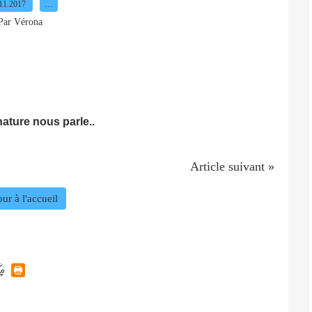
11.2017
…
Par Vérona
ature nous parle..
Article suivant »
ur à l'accueil