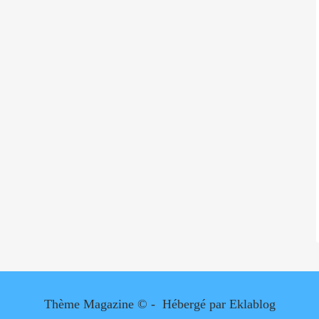
Thème Magazine © - Hébergé par
Eklablog