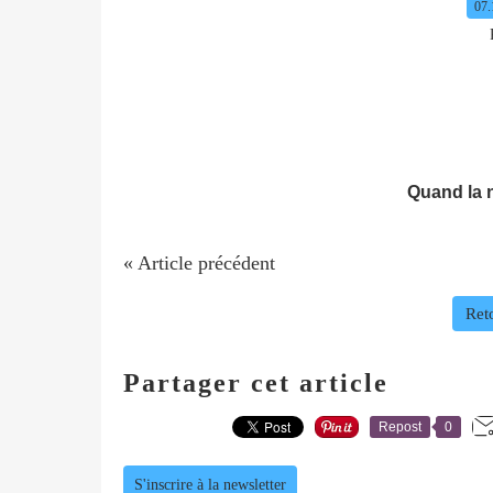
07.
Quand la n
« Article précédent
Reto
Partager cet article
Repost
0
S'inscrire à la newsletter