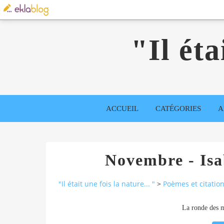
"Il éta
ACCUEIL
CATÉGORIES
A
Novembre - Isab
"Il était une fois la nature... "
>
Poèmes et citatio
La ronde des 