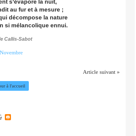
nt s’évapore la nuit,
it au fur et à mesure ;
qui décompose la nature
n si mélancolique ennui.
le Callis-Sabot
Article suivant »
ur à l'accueil