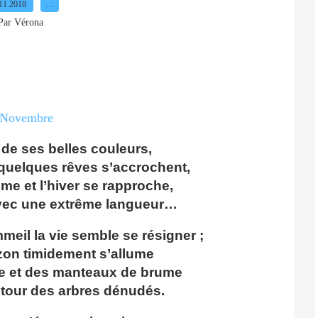
11.2018
…
Par Vérona
t de ses belles couleurs,
 quelques rêves s’accrochent,
e et l’hiver se rapproche,
vec une extrême langueur…
eil la vie semble se résigner ;
izon timidement s’allume
e et des manteaux de brume
utour des arbres dénudés.