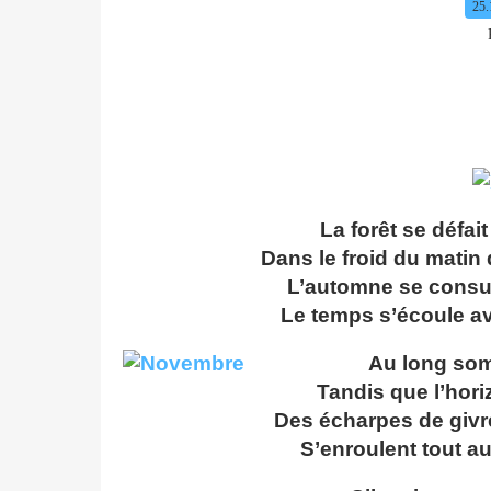
25.
La forêt se défai
Dans le froid du matin
L’automne se consum
Le temps s’écoule a
Au long somm
Tandis que l’hor
Des écharpes de givr
S’enroulent tout a