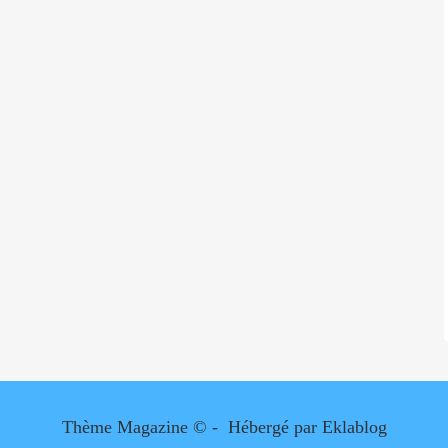
Thème Magazine © - Hébergé par
Eklablog