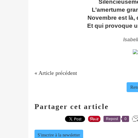
Silencieuseme
L’amertume grand
Novembre est là, 
Et qui provoque u
Isabel
« Article précédent
Reto
Partager cet article
Repost
0
S'inscrire à la newsletter