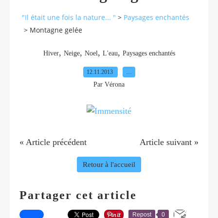
"Il était une fois la nature... "
>
Paysages enchantés
>
Montagne gelée
,
,
,
,
Hiver
Neige
Noel
L'eau
Paysages enchantés
12.11.2013
…
Par Vérona
« Article précédent
Article suivant »
Retour à l'accueil
Partager cet article
Repost
0