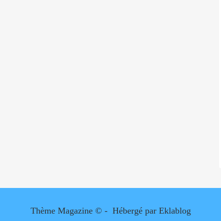
Thème Magazine © - Hébergé par
Eklablog