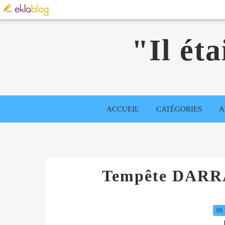
"Il éta
ACCUEIL
CATÉGORIES
A
Tempête DARR
09.