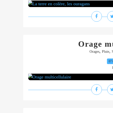
Orage mu
,
,
Orages
Pluie
07.