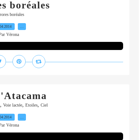
s boréales
ores boréales
04.2014
…
Par Vérona
d'Atacama
,
,
,
Voie lactée
Etoiles
Ciel
04.2014
…
Par Vérona