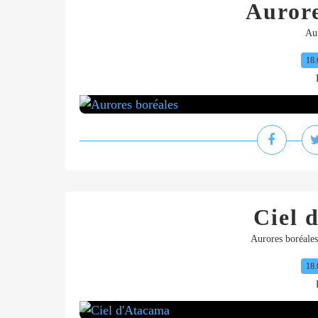
Aurore
Aur
18.
Ciel 
Aurores boréales
18.