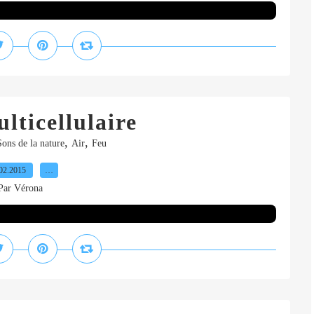
lticellulaire
,
,
Sons de la nature
Air
Feu
02.2015
…
Par Vérona