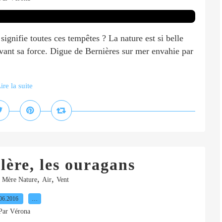
ignifie toutes ces tempêtes ? La nature est si belle
vant sa force. Digue de Bernières sur mer envahie par
ire la suite
lère, les ouragans
,
,
e Mère Nature
Air
Vent
06.2016
…
Par Vérona