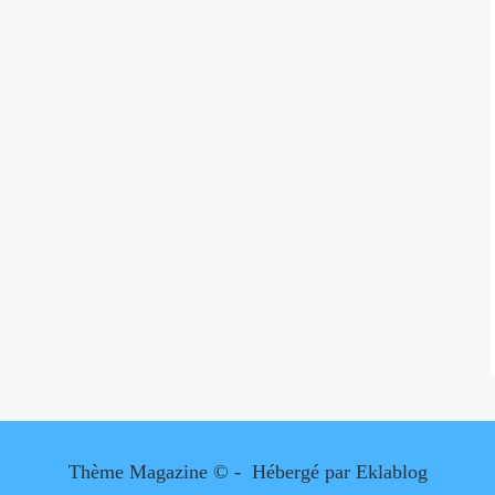
Thème Magazine © - Hébergé par
Eklablog