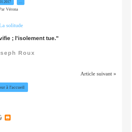
01.2017
…
Par Vérona
ifie ; l'isolement tue."
seph Roux
Article suivant »
ur à l'accueil