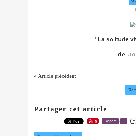
05.
"La solitude viv
de
Jo
« Article précédent
Reto
Partager cet article
Repost
0