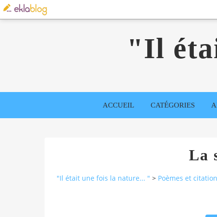
"Il éta
ACCUEIL
CATÉGORIES
A
La 
"Il était une fois la nature... "
>
Poèmes et citatio