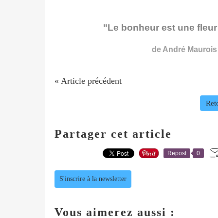
"Le bonheur est une fleur q
de André Maurois 
« Article précédent
Reto
Partager cet article
Repost
0
S'inscrire à la newsletter
Vous aimerez aussi :