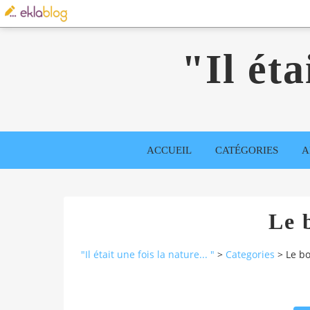
"Il éta
ACCUEIL
CATÉGORIES
A
Le 
"Il était une fois la nature... "
>
Categories
>
Le b