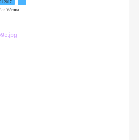
01.2017
…
Par Vérona