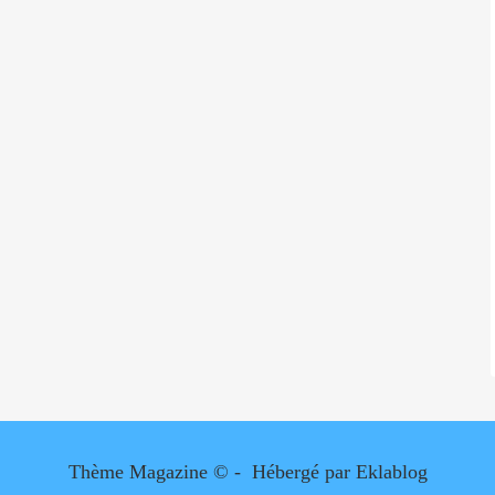
Thème Magazine © - Hébergé par
Eklablog