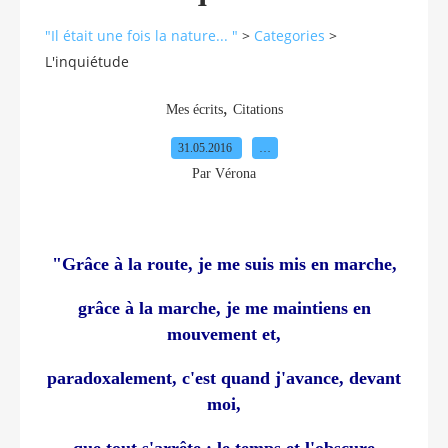
"Il était une fois la nature... "
>
Categories
>
L'inquiétude
,
Mes écrits
Citations
31.05.2016
…
Par Vérona
"Grâce à la route, je me suis mis en marche,
grâce à la marche, je me maintiens en
mouvement et,
paradoxalement, c'est quand j'avance, devant
moi,
que tout s'arrête : le temps et l'obscure