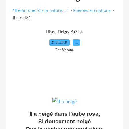
"Il était une fois la nature... "
>
Poèmes et citations
>
Il a neigé
,
,
Hiver
Neige
Poèmes
27.01.2019
…
Par Vérona
Il a neigé dans l'aube rose,
Si doucement neigé
Que le chaton noir croit rêver.