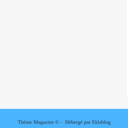
Thème Magazine © - Hébergé par
Eklablog