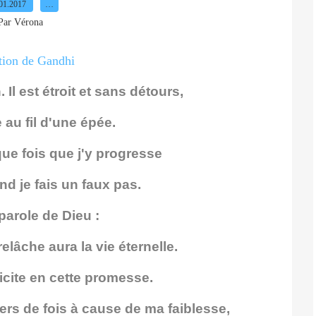
01.2017
…
Par Vérona
Il est étroit et sans détours,
au fil d'une épée.
ue fois que j'y progresse
nd je fais un faux pas.
parole de Dieu :
relâche aura la vie éternelle.
licite en cette promesse.
iers de fois à cause de ma faiblesse,