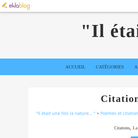
"Il éta
ACCUEIL
CATÉGORIES
A
Citatio
"Il était une fois la nature... "
>
Poèmes et citatio
,
Citations
La