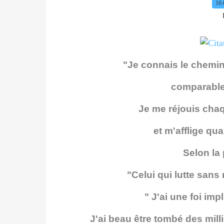
16.
"Je connais le chemin. 
comparable 
Je me réjouis chaq
et m'afflige qua
Selon la 
"Celui qui lutte sans 
" J'ai une foi imp
J'ai beau être tombé des mill