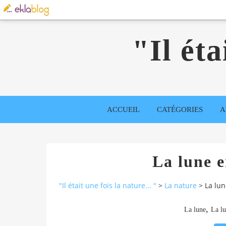
"Il éta
ACCUEIL
CATÉGORIES
A
La lune e
"Il était une fois la nature... "
>
La nature
>
La lun
,
La lune
La lu