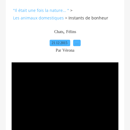
"Il était une fois la nature... "
>
Les animaux domestiques
>
Instants de bonheur
,
Chats
Félins
21.12.2015
…
Par Vérona